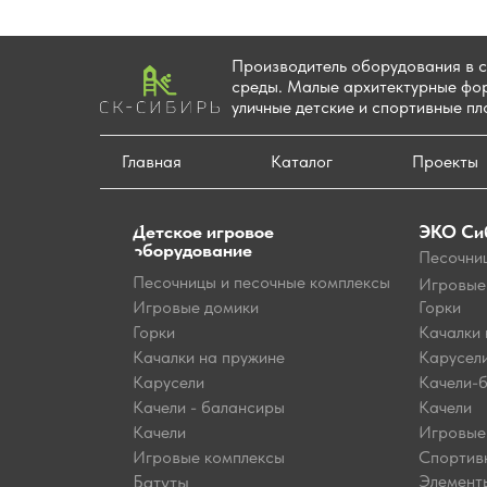
Производитель оборудования в 
среды. Малые архитектурные фор
уличные детские и спортивные п
Главная
Каталог
Проекты
ЭКО Си
Детское игровое
оборудование
Песочни
Песочницы и песочные комплексы
Игровые
Игровые домики
Горки
Горки
Качалки 
Качалки на пружине
Карусел
Карусели
Качели-
Качели - балансиры
Качели
Качели
Игровые
Игровые комплексы
Спортив
Батуты
Элемент