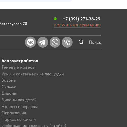
+7 (391) 271-36-29
 Металлургов 28
ПОЛУЧИТЬ КОНСУЛЬТАЦИЮ
Поиск
Благоустройство
Теневые навесы
Урны и контейнерные площадки
Вазоны
Скамьи
Диваны
Диваны для детей
Навесы и перголы
Ограждения
Парковые качели
Информационные щиты (стойки)