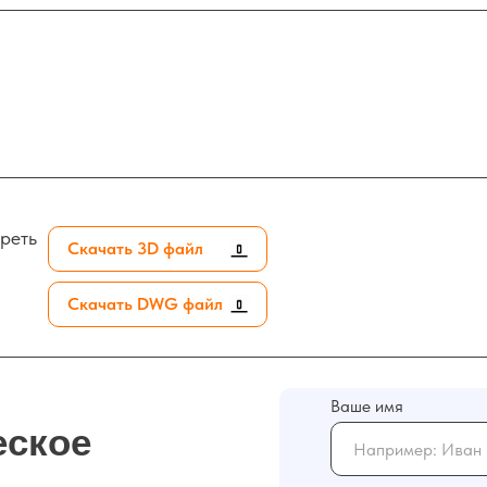
реть
Скачать 3D файл
Скачать DWG файл
Ваше имя
еское