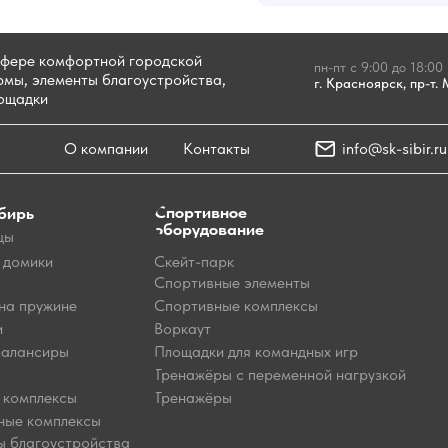
сфере комфортной городской
пн-пт с 9:00 до 18:00
мы, элементы благоустройства,
г. Красноярск, пр-т.
лощадки
О компании
Контакты
info@sk-sibir.ru
Спортивное
бирь
оборудование
цы
 домики
Скейт-парк
Спортивные элементы
на пружине
Спортивные комплексы
и
Воркаут
балансиры
Площадки для командных игр
Тренажёры с переменной нагрузкой
 комплексы
Тренажёры
ные комплексы
ы благоустройства