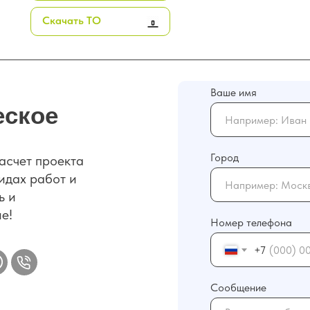
Скачать ТО
Ваше имя
еское
Город
асчет проекта
идах работ и
ь и
е!
Номер телефона
+7
Сообщение