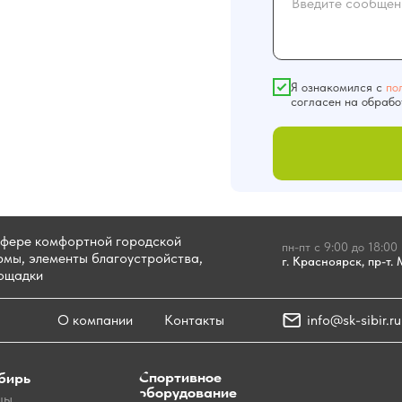
Я ознакомился с
по
согласен на обрабо
сфере комфортной городской
пн-пт с 9:00 до 18:00
мы, элементы благоустройства,
г. Красноярск, пр-т.
лощадки
О компании
Контакты
info@sk-sibir.ru
Спортивное
бирь
оборудование
цы