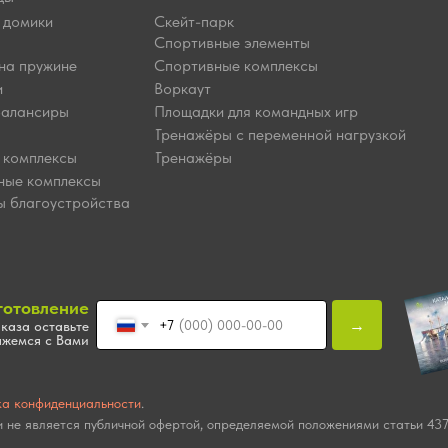
 домики
Скейт-парк
Спортивные элементы
на пружине
Спортивные комплексы
и
Воркаут
балансиры
Площадки для командных игр
Тренажёры с переменной нагрузкой
 комплексы
Тренажёры
ные комплексы
ы благоустройства
готовление
→
+7
каза оставьте
яжемся с Вами
ка конфиденциальности
.
 не является публичной офертой, определяемой положениями статьи 437