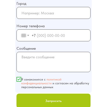
Город
О компании
Контакты
Номер телефона
+7
+7 (391) 271-36-29
Сообщение
ПОЛУЧИТЬ КОНСУЛЬТАЦИЮ
го заказа оставьте
мы свяжемся с Вами
иск
Главная
Проекты
Я ознакомился с
политикой
конфиденциальности
и согласен на обработку
персональных данных
info@sk-sibir.ru
Запросить