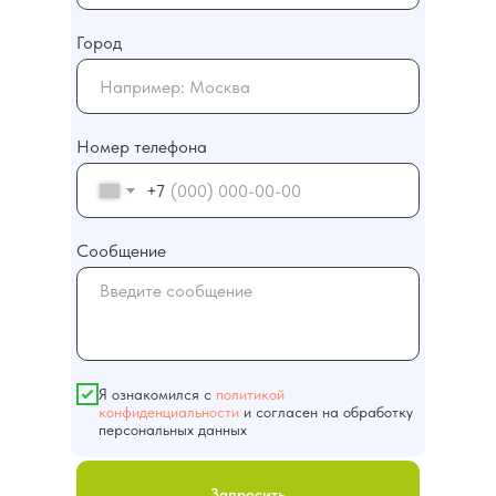
Город
О компании
Контакты
Номер телефона
+7
+7 (391) 271-36-29
Сообщение
ПОЛУЧИТЬ КОНСУЛЬТАЦИЮ
го заказа оставьте
мы свяжемся с Вами
иск
Главная
Проекты
Я ознакомился с
политикой
конфиденциальности
и согласен на обработку
персональных данных
info@sk-sibir.ru
Запросить